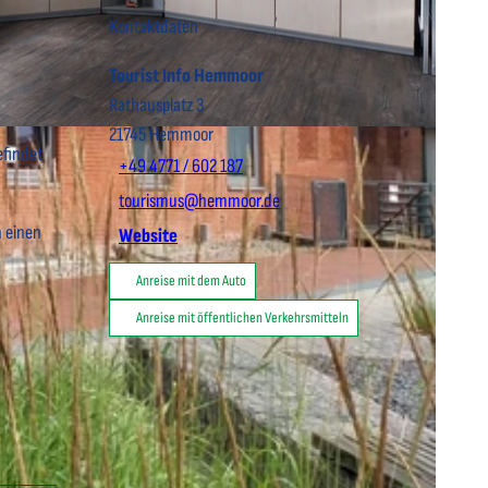
Kontaktdaten
Tourist Info Hemmoor
Rathausplatz 3
21745
Hemmoor
efindet
+49 4771 / 602 187
tourismus@hemmoor.de
h einen
Website
Anreise mit dem Auto
Anreise mit öffentlichen Verkehrsmitteln