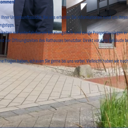
llkommen!
 Ihrer Unterkunftssuche. Bei uns erhalten Sie Informationen rund um Ihren
ngstipps.
ichkeiten mit unterfahrbarem Beratungstisch und einige Prospektauslagen in
© C. Lein |
CC-BY-SA
hrend der Öffnungszeiten des Rathauses benutzbar. Direkt vor dem Gebäude b
ne Fragen haben, schauen Sie gerne bei uns vorbei. Vielleicht haben wir noc