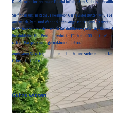
Die Mitarbeiterinnen der Tourist Info heißen Sie herzlich wi
Sie finden uns im Rathaus Hemmoor. Gerne unterstützen wir Sie bei
Aufenthalt, Rad- und Wanderkarten, Angelscheine und Veranstaltu
In der Tourist Info haben wir für Rollstuhlfahrer großzügige Räuml
© Bernd Otten PhotographieVG Bild-Kunst Urh.-Nr.: 323 6 313 |
CC-BY
Rollstuhlhöhe. Eine Behindertentoilette (Türbreite 100 cm) ist wä
sich ein Parkplatz mit abgesenktem Bordstein.
Auch wenn Sie sich gut auf Ihren Urlaub bei uns vorbereitet und kei
Geheimtipp für Sie.
Gut zu wissen