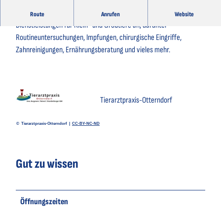
Die Tierarztpraxis Otterndorf bietet eine Vielzahl von
Route
Anrufen
Website
Dienstleistungen für Klein- und Großtiere an, darunter
Routineuntersuchungen, Impfungen, chirurgische Eingriffe,
Zahnreinigungen, Ernährungsberatung und vieles mehr.
Tierarztpraxis-Otterndorf
© Tierarztpraxis-Otterndorf |
CC-BY-NC-ND
Gut zu wissen
Öffnungszeiten