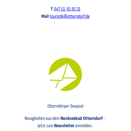
T
047 51-91 91 31
Mail
touristik@otterndorf.de
Key Visual für den Newsletter mit einem Brief abgebildet
Otterndörper Seepost
Neuigkeiten aus dem
Nordseebad Otterndorf
-
jetzt zum
Newsletter
anmelden.