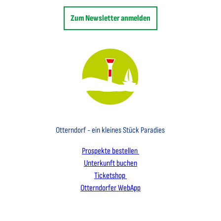
Zum Newsletter anmelden
Key Visual des Nordseebades Otterndorf mit dem Leuchtfeuer und einem Segelboot
Otterndorf - ein kleines Stück Paradies
Prospekte bestellen
Unterkunft buchen
Ticketshop
Otterndorfer WebApp
I
F
L