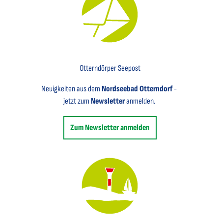
Key Visual für den Newsletter mit einem Brief abgebildet
Otterndörper Seepost
Neuigkeiten aus dem
Nordseebad Otterndorf
-
jetzt zum
Newsletter
anmelden.
Zum Newsletter anmelden
Key Visual des Nordseebades Otterndorf mit dem Leuchtfeuer und einem Segelboot