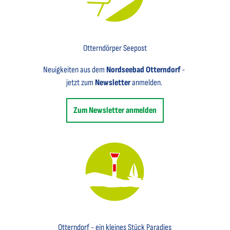
Key Visual für den Newsletter mit einem Brief abgebildet
Otterndörper Seepost
Neuigkeiten aus dem
Nordseebad Otterndorf
-
jetzt zum
Newsletter
anmelden.
Zum Newsletter anmelden
Key Visual des Nordseebades Otterndorf mit dem Leuchtfeuer und einem Segelboot
Otterndorf - ein kleines Stück Paradies