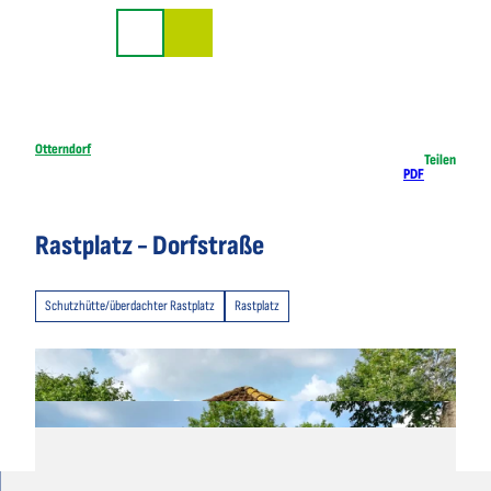
Z
u
Suche
m
I
n
h
Otterndorf
Teilen
PDF
a
l
t
Rastplatz - Dorfstraße
Schutzhütte/überdachter Rastplatz
Rastplatz