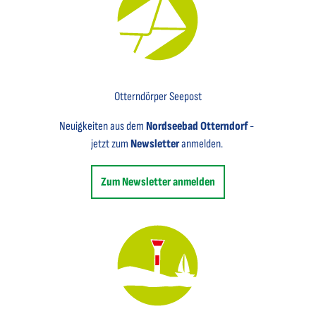
Key Visual für den Newsletter mit einem Brief abgebildet
Otterndörper Seepost
Neuigkeiten aus dem
Nordseebad Otterndorf
-
jetzt zum
Newsletter
anmelden.
Zum Newsletter anmelden
Key Visual des Nordseebades Otterndorf mit dem Leuchtfeuer und einem Segelboot