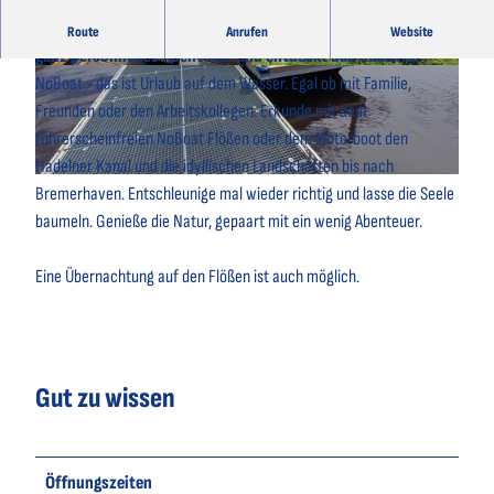
Erlebt mit den Flößen und dem Motorboot von NoBoat euer
Route
Anrufen
Website
ganz persönliches Abenteuer und entdeckt das Cuxland.
© A. Brüning | KI-optimiert |
CC-BY
© NoBoat Otterndorf |
CC-BY-SA
NoBoat - das ist Urlaub auf dem Wasser. Egal ob mit Familie,
Freunden oder den Arbeitskollegen. Erkunde mit dem
führerscheinfreien NoBoat Flößen oder dem Motorboot den
Hadelner Kanal und die idyllischen Landschaften bis nach
© A. Brüning | KI-optimiert |
CC-BY
Bremerhaven. Entschleunige mal wieder richtig und lasse die Seele
baumeln. Genieße die Natur, gepaart mit ein wenig Abenteuer.
Eine Übernachtung auf den Flößen ist auch möglich.
Gut zu wissen
Öffnungszeiten