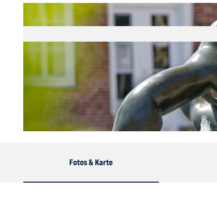
© Anna Mutter |
CC-BY-SA
Fotos & Karte