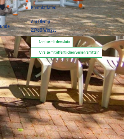
Kontaktdaten
Am Olymp
 Runde
21789
Wingst
Anreise mit dem Auto
Anreise mit öffentlichen Verkehrsmitteln