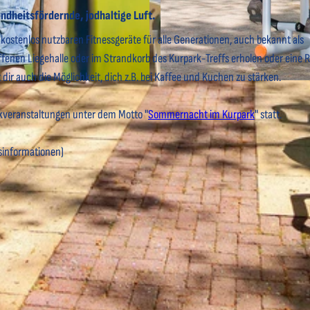
ndheitsfördernde, jodhaltige Luft.
 kostenlos nutzbaren Fitnessgeräte für alle Generationen, auch bekannt als
offenen Liegehalle oder im Strandkorb des Kurpark-Treffs erholen oder eine
dir auch die Möglichkeit, dich z.B. bei Kaffee und Kuchen zu stärken.
© Bernd Otten Photographie |
CC-BY
kveranstaltungen unter dem Motto "
Sommernacht im Kurpark
" statt.
isinformationen)