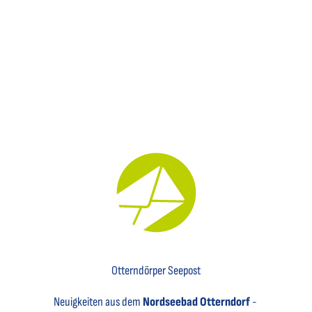
Key Visual für den Newsletter mit einem Brief abgebildet
Otterndörper Seepost
Neuigkeiten aus dem
Nordseebad Otterndorf
-