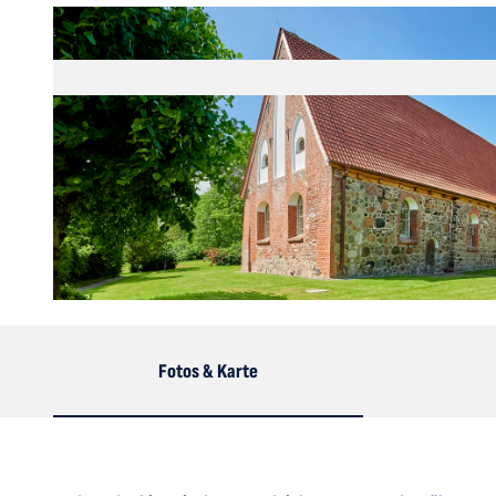
© Florian Trykowski | TI Wingst |
CC-BY-SA
Fotos & Karte