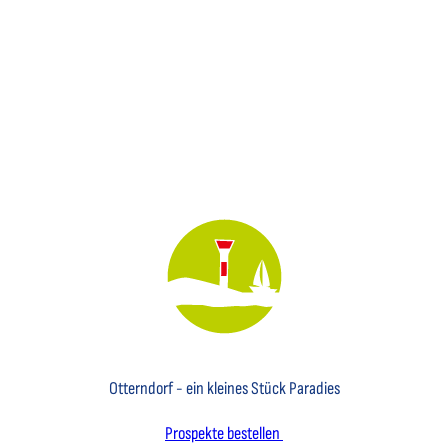
Key Visual des Nordseebades Otterndorf mit dem Leuchtfeuer und einem Segelboot
Otterndorf - ein kleines Stück Paradies
Prospekte bestellen