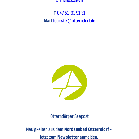
Öffnungszeiten
T
047 51-91 91 31
Mail
touristik@otterndorf.de
Key Visual für den Newsletter mit einem Brief abgebildet
Otterndörper Seepost
Neuigkeiten aus dem
Nordseebad Otterndorf
-
jetzt zum
Newsletter
anmelden.