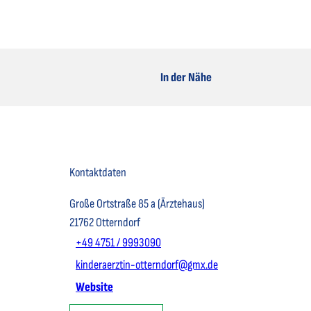
In der Nähe
Kontaktdaten
Große Ortstraße 85 a (Ärztehaus)
21762
Otterndorf
+49 4751 / 9993090
kinderaerztin-otterndorf@gmx.de
Website