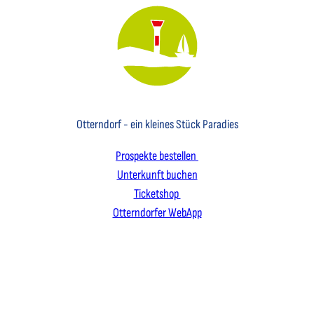
Key Visual des Nordseebades Otterndorf mit dem Leuchtfeuer und einem Segelboot
Otterndorf - ein kleines Stück Paradies
Prospekte bestellen
Unterkunft buchen
Ticketshop
Otterndorfer WebApp
I
F
L
n
a
i
s
c
n
t
e
k