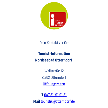
Key Visual der Tourist-Information Otterndorf
Dein Kontakt vor Ort
Tourist-Information
Nordseebad Otterndorf
Wallstraße 12
21762 Otterndorf
Öffnungszeiten
T
047 51-91 91 31
Mail
touristik@otterndorf.de