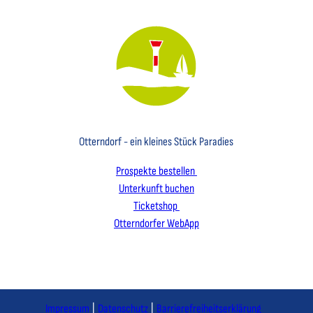
Key Visual des Nordseebades Otterndorf mit dem Leuchtfeuer und einem Segelboot
Otterndorf - ein kleines Stück Paradies
Prospekte bestellen
Unterkunft buchen
Ticketshop
Otterndorfer WebApp
I
F
L
n
a
i
s
c
n
Impressum
Datenschutz
Barrierefreiheitserklärung