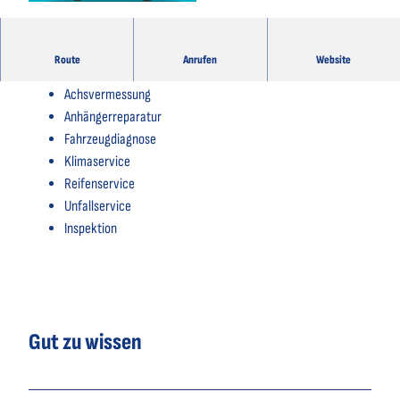
© mohamed_hassan, pixabay.com |
CC-BY-SA
Service der Werkstatt:
Route
Anrufen
Website
Achsvermessung
Anhängerreparatur
Fahrzeugdiagnose
Klimaservice
Reifenservice
Unfallservice
Inspektion
Gut zu wissen