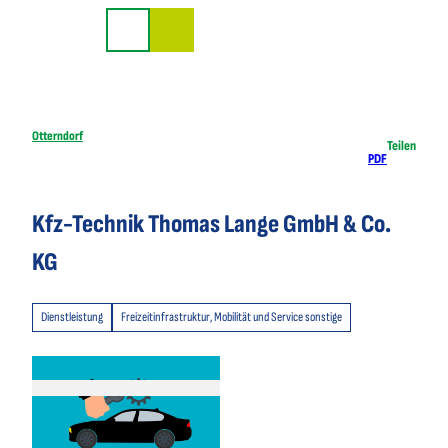
Z
u
Suche
m
I
n
h
Otterndorf
Teilen
PDF
a
l
t
Kfz-Technik Thomas Lange GmbH & Co.
KG
Dienstleistung
Freizeitinfrastruktur, Mobilität und Service sonstige