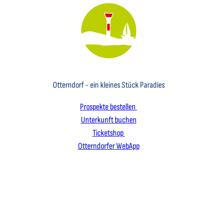
Key Visual des Nordseebades Otterndorf mit dem Leuchtfeuer und einem Segelboot
Otterndorf - ein kleines Stück Paradies
Prospekte bestellen
Unterkunft buchen
Ticketshop
Otterndorfer WebApp
I
F
L
n
a
i
s
c
n
t
e
k