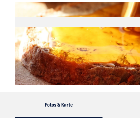
© estelheitz, pixabay.com |
CC-BY-SA
Fotos & Karte