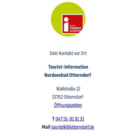
Key Visual der Tourist-Information Otterndorf
Dein Kontakt vor Ort
Tourist-Information
Nordseebad Otterndorf
Wallstraße 12
21762 Otterndorf
Öffnungszeiten
T
047 51-91 91 31
Mail
touristik@otterndorf.de