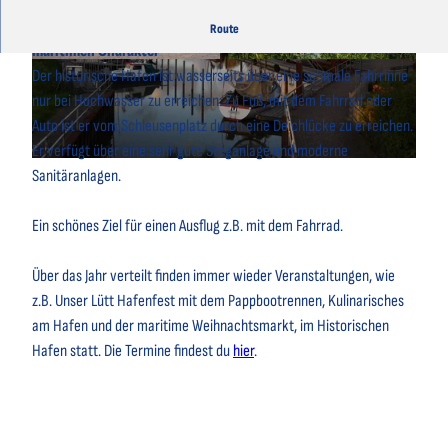
Der historische Hafen in Neuhaus an der Oste mit seinem
Route
maritimen Charakter
© A. Brüning
© Siemens |
CC-BY
Der historische Hafen ist wasserseits über eine schmale Fahrrinne
nur bei Hochwasser zu erreichen. Zu Fuß, mit dem Fahrrad oder
Auto ist er vom Schleusenplatz durch eine Deichlücke zu erreichen.
Er verfügt über eine sehr gute Steganlage und moderne
© Michael Johnen |
CC-BY
Sanitäranlagen.
Ein schönes Ziel für einen Ausflug z.B. mit dem Fahrrad.
Über das Jahr verteilt finden immer wieder Veranstaltungen, wie
z.B. Unser Lütt Hafenfest mit dem Pappbootrennen, Kulinarisches
am Hafen und der maritime Weihnachtsmarkt, im Historischen
Hafen statt. Die Termine findest du
hier
.