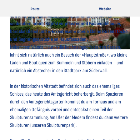
Die historische Altstadt im Nordseebad Otterndorf ist geprägt
Route
Website
von kleinen gemütlichen Gassen, durch die es sich zu
© Bernd Otten Photographie |
CC-BY-SA
© Otterndorf Marketing GmbH |
CC-BY
schlendern lohnt: Kopfsteinpflaster und Fachwerkhäuser,
barocke Giebel und »Hexenbesen« sowie kleine Rosenstöcke
und Segnungssprüche an Hausfassaden.
Neben dem Wandeln durch die kopfsteingepflasterten Gassen,
© Christoph Partsch | Stadt Otterndorf |
CC-BY-SA
lohnt sich natürlich auch ein Besuch der »Hauptstraße«, wo kleine
Läden und Boutiquen zum Bummeln und Stöbern einladen – und
natürlich ein Abstecher in den Stadtpark am Süderwall.
In der historischen Altstadt befindet sich auch das ehemaliges
Schloss, das heute das Amtsgericht beherbergt. Beim Spazieren
durch den Amtsgerichtsgarten kommst du am Torhaus und am
ehemaligen Gefängnis vorbei und entdeckst einen Teil der
Skulpturensammlung. Am Ufer der Medem findest du dann weitere
Skulpturen (unseren Skulpturenpark).