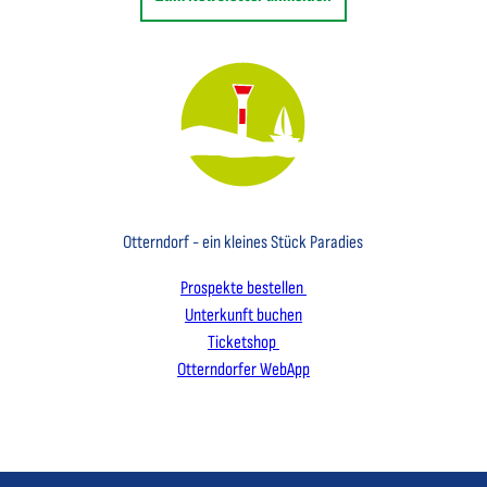
Key Visual des Nordseebades Otterndorf mit dem Leuchtfeuer und einem Segelboot
Otterndorf - ein kleines Stück Paradies
Prospekte bestellen
Unterkunft buchen
Ticketshop
Otterndorfer WebApp
I
F
L
n
a
i
s
c
n