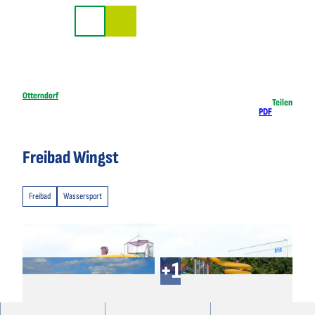
Z
u
Suche
m
I
n
h
Otterndorf
Teilen
PDF
a
l
t
Freibad Wingst
Freibad
Wassersport