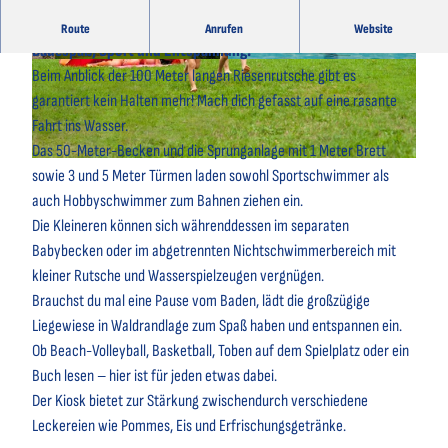
Im Freibad Wingst erwarten dich abwechslungsreicher
Route
Anrufen
Website
Badespaß, Sport und Entspannung.
© Bernd Otten Photographie |
CC-BY
© Bernd Otten Photographie |
CC-BY
Beim Anblick der 100 Meter langen Riesenrutsche gibt es
garantiert kein Halten mehr! Mach dich gefasst auf eine rasante
Fahrt ins Wasser.
Das 50-Meter-Becken und die Sprunganlage mit 1 Meter Brett
© Bernd Otten Photographie |
CC-BY
sowie 3 und 5 Meter Türmen laden sowohl Sportschwimmer als
auch Hobbyschwimmer zum Bahnen ziehen ein.
Die Kleineren können sich währenddessen im separaten
Babybecken oder im abgetrennten Nichtschwimmerbereich mit
kleiner Rutsche und Wasserspielzeugen vergnügen.
Brauchst du mal eine Pause vom Baden, lädt die großzügige
Liegewiese in Waldrandlage zum Spaß haben und entspannen ein.
Ob Beach-Volleyball, Basketball, Toben auf dem Spielplatz oder ein
Buch lesen – hier ist für jeden etwas dabei.
Der Kiosk bietet zur Stärkung zwischendurch verschiedene
Leckereien wie Pommes, Eis und Erfrischungsgetränke.