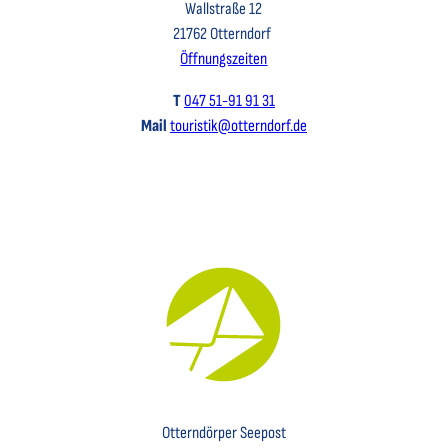
Wallstraße 12
21762 Otterndorf
Öffnungszeiten
T
047 51-91 91 31
Mail
touristik@otterndorf.de
Key Visual für den Newsletter mit einem Brief abgebildet
Otterndörper Seepost