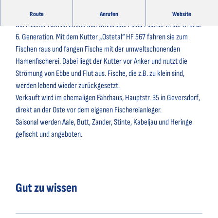
Fisch vom Kutter ist regional, saisonal, fair und nachhaltig
Route
Anrufen
Website
Die Fischer Familie Zeeck aus Geversdorf sind Fischer in der 5. bzw.
6. Generation. Mit dem Kutter „Ostetal“ HF 567 fahren sie zum
Fischen raus und fangen Fische mit der umweltschonenden
Hamenfischerei. Dabei liegt der Kutter vor Anker und nutzt die
Strömung von Ebbe und Flut aus. Fische, die z.B. zu klein sind,
werden lebend wieder zurückgesetzt.
Verkauft wird im ehemaligen Fährhaus, Hauptstr. 35 in Geversdorf,
direkt an der Oste vor dem eigenen Fischereianleger.
Saisonal werden Aale, Butt, Zander, Stinte, Kabeljau und Heringe
gefischt und angeboten.
Gut zu wissen