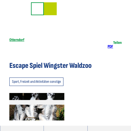
Z
u
Suche
m
I
n
h
Otterndorf
Teilen
PDF
a
l
t
Escape Spiel Wingster Waldzoo
Sport, Freizeit und Aktivitäten sonstige
© Carmen Monsees |
CC-BY-SA