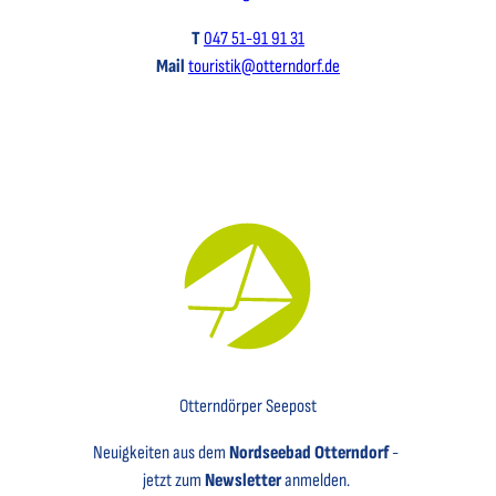
T
047 51-91 91 31
Mail
touristik@otterndorf.de
Key Visual für den Newsletter mit einem Brief abgebildet
Otterndörper Seepost
Neuigkeiten aus dem
Nordseebad Otterndorf
-
jetzt zum
Newsletter
anmelden.