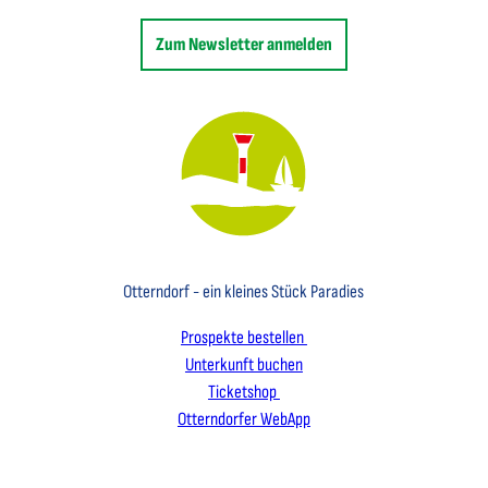
Zum Newsletter anmelden
Key Visual des Nordseebades Otterndorf mit dem Leuchtfeuer und einem Segelboot
Otterndorf - ein kleines Stück Paradies
Prospekte bestellen
Unterkunft buchen
Ticketshop
Otterndorfer WebApp
I
F
L