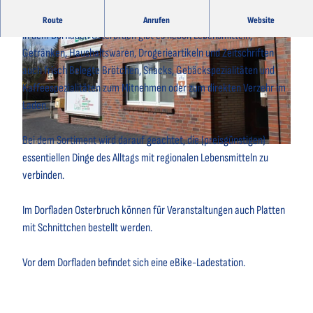
Ein Treffpunkt für Einheimische und Gäste
Route
Anrufen
Website
In dem Dorfladen Osterbruch gibt es neben Lebensmitteln,
Getränken, Haushaltswaren, Drogerieartikeln und Zeitschriften
auch frisch Belegte Brötchen, Snacks, Gebäckspezialitäten und
Kaffeespezialitäten zum Mitnehmen oder zum direkten Verzehr im
Laden.
© A. Brüning |
CC-BY
Bei dem Sortiment wird darauf geachtet, die (preisgünstigen)
© A. Brüning |
CC-BY
essentiellen Dinge des Alltags mit regionalen Lebensmitteln zu
verbinden.
Im Dorfladen Osterbruch können für Veranstaltungen auch Platten
mit Schnittchen bestellt werden.
Vor dem Dorfladen befindet sich eine eBike-Ladestation.