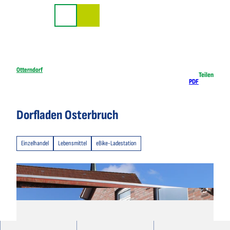
Z
u
Suche
m
I
n
h
Otterndorf
Teilen
PDF
a
l
t
Dorfladen Osterbruch
Einzelhandel
Lebensmittel
eBike-Ladestation