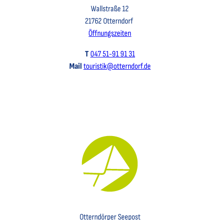
Wallstraße 12
21762 Otterndorf
Öffnungszeiten
T
047 51-91 91 31
Mail
touristik@otterndorf.de
Key Visual für den Newsletter mit einem Brief abgebildet
Otterndörper Seepost