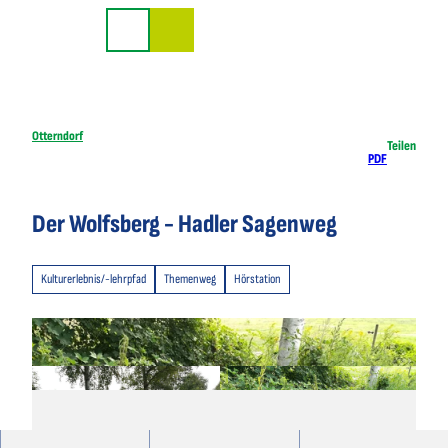
Z
u
Suche
m
I
n
h
Otterndorf
Teilen
PDF
a
l
t
Der Wolfsberg - Hadler Sagenweg
Kulturerlebnis/-lehrpfad
Themenweg
Hörstation