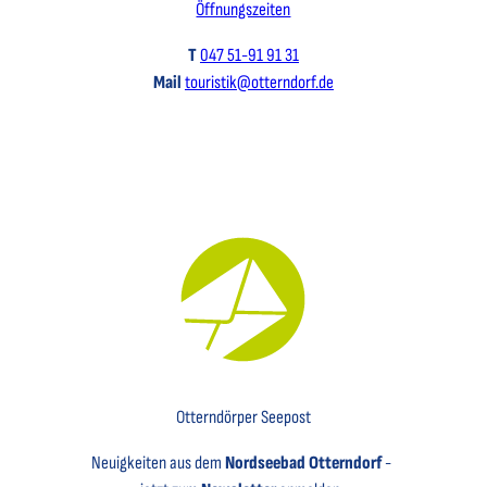
Öffnungszeiten
T
047 51-91 91 31
Mail
touristik@otterndorf.de
Key Visual für den Newsletter mit einem Brief abgebildet
Otterndörper Seepost
Neuigkeiten aus dem
Nordseebad Otterndorf
-