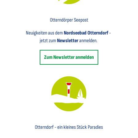
Key Visual für den Newsletter mit einem Brief abgebildet
Otterndörper Seepost
Neuigkeiten aus dem
Nordseebad Otterndorf
-
jetzt zum
Newsletter
anmelden.
Zum Newsletter anmelden
Key Visual des Nordseebades Otterndorf mit dem Leuchtfeuer und einem Segelboot
Otterndorf - ein kleines Stück Paradies