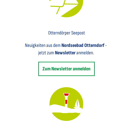
Key Visual für den Newsletter mit einem Brief abgebildet
Otterndörper Seepost
Neuigkeiten aus dem
Nordseebad Otterndorf
-
jetzt zum
Newsletter
anmelden.
Zum Newsletter anmelden
Key Visual des Nordseebades Otterndorf mit dem Leuchtfeuer und einem Segelboot