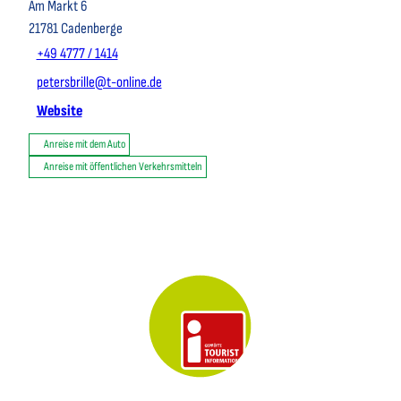
Am Markt 6
21781
Cadenberge
+49 4777 / 1414
petersbrille@t-online.de
Website
Anreise mit dem Auto
Anreise mit öffentlichen Verkehrsmitteln
Key Visual der Tourist-Information Otterndorf