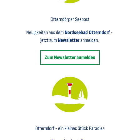
Key Visual für den Newsletter mit einem Brief abgebildet
Otterndörper Seepost
Neuigkeiten aus dem
Nordseebad Otterndorf
-
jetzt zum
Newsletter
anmelden.
Zum Newsletter anmelden
Key Visual des Nordseebades Otterndorf mit dem Leuchtfeuer und einem Segelboot
Otterndorf - ein kleines Stück Paradies