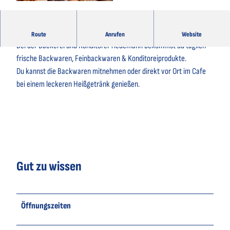
© artemtation, pixabay.com |
CC-BY-SA
Bäckerhandwerk in der 3. Generation
Route
Anrufen
Website
Bei der Bäckerei und Konditorei Tiedemann bekommst du täglich
frische Backwaren, Feinbackwaren & Konditoreiprodukte.
Du kannst die Backwaren mitnehmen oder direkt vor Ort im Cafe
bei einem leckeren Heißgetränk genießen.
Gut zu wissen
Öffnungszeiten