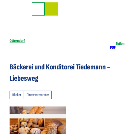
Z
u
Suche
m
I
n
h
Otterndorf
Teilen
PDF
a
l
t
Bäckerei und Konditorei Tiedemann -
Liebesweg
Bäcker
Direktvermarkter