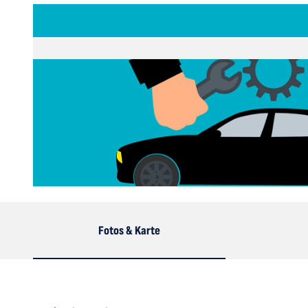
© mohamed_hassan, pixabay.com |
CC-BY-SA
Fotos & Karte