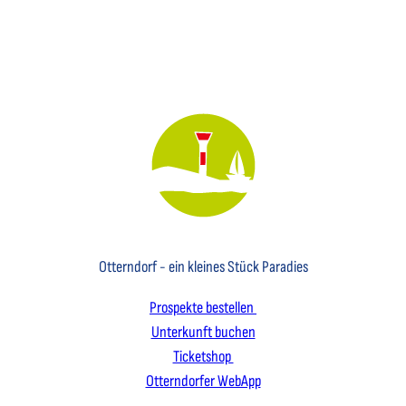
Key Visual des Nordseebades Otterndorf mit dem Leuchtfeuer und einem Segelboot
Otterndorf - ein kleines Stück Paradies
Prospekte bestellen
Unterkunft buchen
Ticketshop
Otterndorfer WebApp