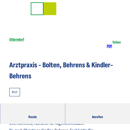
Z
u
Suche
m
I
n
h
Otterndorf
Teilen
PDF
a
l
t
Arztpraxis - Bolten, Behrens & Kindler-
Behrens
Arzt
Heinz Bolten, Facharzt für Allgemeinmedizin.
Route
Anrufen
Sven Behrens, Facharzt für Allgemeinmedizin.