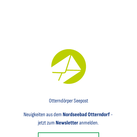
Key Visual für den Newsletter mit einem Brief abgebildet
Otterndörper Seepost
Neuigkeiten aus dem
Nordseebad Otterndorf
-
jetzt zum
Newsletter
anmelden.