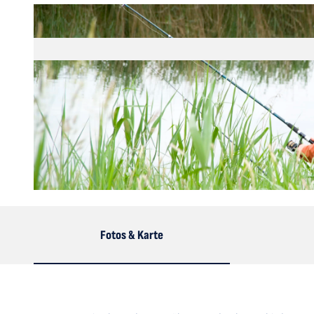
© Bernd Otten |
CC-BY-SA
Fotos & Karte