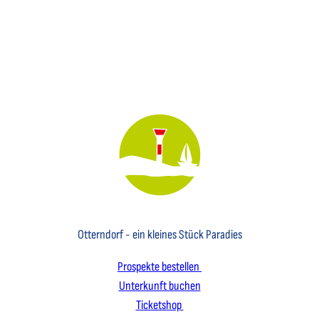
Key Visual des Nordseebades Otterndorf mit dem Leuchtfeuer und einem Segelboot
Otterndorf - ein kleines Stück Paradies
Prospekte bestellen
Unterkunft buchen
Ticketshop