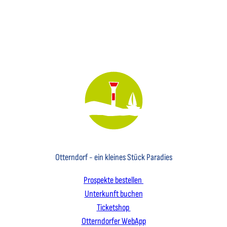
Key Visual des Nordseebades Otterndorf mit dem Leuchtfeuer und einem Segelboot
Otterndorf - ein kleines Stück Paradies
Prospekte bestellen
Unterkunft buchen
Ticketshop
Otterndorfer WebApp