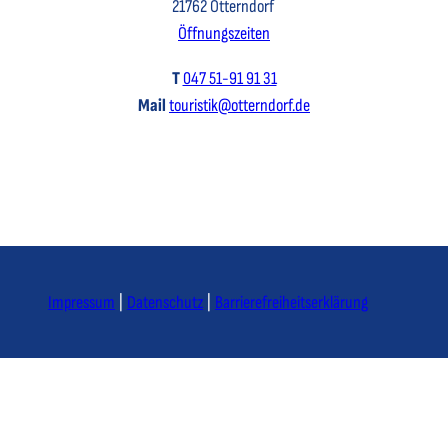
21762 Otterndorf
Öffnungszeiten
T
047 51-91 91 31
Mail
touristik@otterndorf.de
Impressum
Datenschutz
Barrierefreiheitserklärung