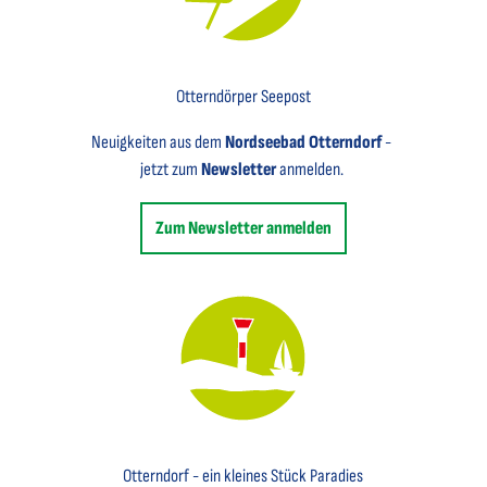
Key Visual für den Newsletter mit einem Brief abgebildet
Otterndörper Seepost
Neuigkeiten aus dem
Nordseebad Otterndorf
-
jetzt zum
Newsletter
anmelden.
Zum Newsletter anmelden
Key Visual des Nordseebades Otterndorf mit dem Leuchtfeuer und einem Segelboot
Otterndorf - ein kleines Stück Paradies