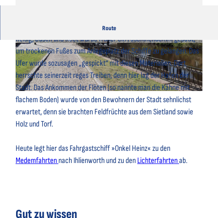
Der Name stammt von der Machart der Uferbefestigung. Aus
Route
Reisig, Busch und Reet wurde früher ein Faschinendamm gebaut,
© Nordseebad Otterndorf, A. Brüning |
© Nordseebad Otterndorf, A. Brüning |
um trockenen Fußes zum Anlegeplatz der Schiffe zu gelangen. Das
CC-BY
CC-BY
Ufer wurde sozusagen „gespickt“ mit diesen Materialien. Dort
herrschte seinerzeit reges Treiben, denn hier lag der Hafen der
Stadt. Das Ankommen der Flöten (so nannte man die Kähne mit
© Otterndorf Marketing GmbH |
CC-BY
flachem Boden) wurde von den Bewohnern der Stadt sehnlichst
erwartet, denn sie brachten Feldfrüchte aus dem Sietland sowie
Holz und Torf.
Heute legt hier das Fahrgastschiff »Onkel Heinz« zu den
Medemfahrten
nach Ihlienworth und zu den
Lichterfahrten
ab.
Gut zu wissen